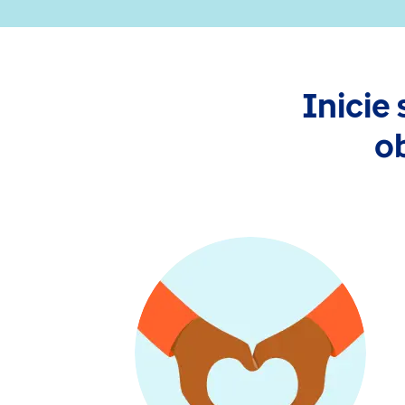
Inicie
o