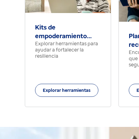
Kits de
Pla
empoderamiento
Explorar herramientas para
rec
personal
ayudar a fortalecer la
Encu
des
resiliencia
que 
seg
Explorar herramientas
E