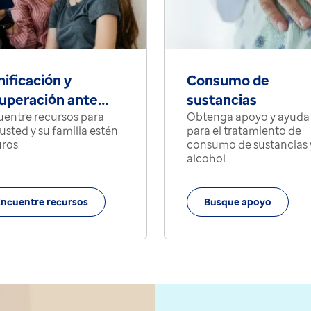
nificación y
Consumo de
uperación ante
sustancias
entre recursos para
Obtenga apoyo y ayuda
astres
usted y su familia estén
para el tratamiento de
uros
consumo de sustancias 
alcohol
ncuentre recursos
Busque apoyo