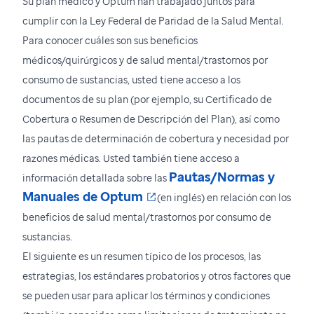
Su plan médico y Optum han trabajado juntos para
cumplir con la Ley Federal de Paridad de la Salud Mental.
Para conocer cuáles son sus beneficios
médicos/quirúrgicos y de salud mental/trastornos por
consumo de sustancias, usted tiene acceso a los
documentos de su plan (por ejemplo, su Certificado de
Cobertura o Resumen de Descripción del Plan), así como
las pautas de determinación de cobertura y necesidad por
razones médicas. Usted también tiene acceso a
Pautas/Normas y
información detallada sobre las
Se abre en una nueva ven
Manuales de Optum
(en inglés) en relación con los
beneficios de salud mental/trastornos por consumo de
sustancias.
El siguiente es un resumen típico de los procesos, las
estrategias, los estándares probatorios y otros factores que
se pueden usar para aplicar los términos y condiciones