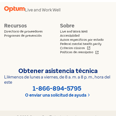
Live and Work Well
Recursos
Sobre
Directorio de proveedores
Live and Work Well
Programas de prevención
Accesibilidad
Avisos específicos por estado
Federal mental health parity
Se abre en una n
Criterios clínicos
Se abre en 
Políticas de reembolso
Obtener asistencia técnica
Llámenos de lunes a viernes, de 8 a. m. a 8 p. m., hora del
este
1-866-894-5795
O enviar una solicitud de ayuda