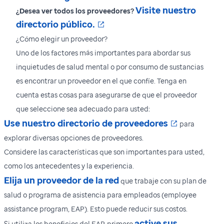
Visite nuestro
¿Desea ver todos los proveedores?
Se abre en una nueva venta
directorio público.
¿Cómo elegir un proveedor?
Uno de los factores más importantes para abordar sus
inquietudes de salud mental o por consumo de sustancias
es encontrar un proveedor en el que confíe. Tenga en
cuenta estas cosas para asegurarse de que el proveedor
que seleccione sea adecuado para usted:
Se abre en
Use nuestro directorio de proveedores
para
explorar diversas opciones de proveedores.
Considere las características que son importantes para usted,
como los antecedentes y la experiencia.
Elija un proveedor de la red
que trabaje con su plan de
salud o programa de asistencia para empleados (employee
assistance program, EAP). Esto puede reducir sus costos.
active sus
Si utiliza los beneficios del EAP, primero