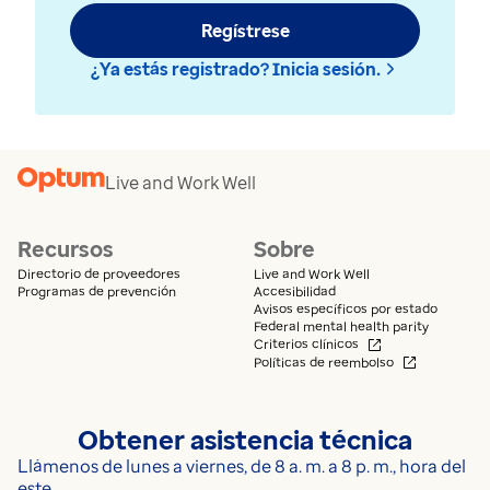
Regístrese
¿Ya estás registrado? Inicia sesión.
Live and Work Well
Recursos
Sobre
Directorio de proveedores
Live and Work Well
Programas de prevención
Accesibilidad
Avisos específicos por estado
Federal mental health parity
Se abre en una n
Criterios clínicos
Se abre en 
Políticas de reembolso
Obtener asistencia técnica
Llámenos de lunes a viernes, de 8 a. m. a 8 p. m., hora del
este