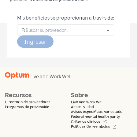
Mis beneficios se proporcionan a través de:
Ingresar
Live and Work Well
Recursos
Sobre
Directorio de proveedores
Live and Work Well
Programas de prevención
Accesibilidad
Avisos específicos por estado
Federal mental health parity
Se abre en una n
Criterios clínicos
Se abre en 
Políticas de reembolso